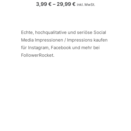
Preisspanne:
3,99
€
–
29,99
€
inkl. MwSt.
3,99 €
bis
29,99 €
Echte, hochqualitative und seriöse Social
Media Impressionen / Impressions kaufen
für Instagram, Facebook und mehr bei
FollowerRocket.